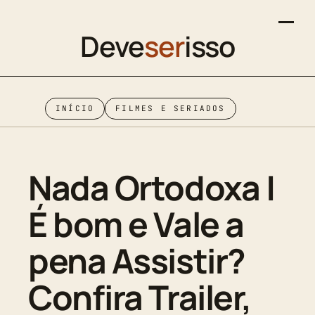
Deve
ser
isso
INÍCIO
FILMES E SERIADOS
Nada Ortodoxa |
É bom e Vale a
pena Assistir?
Confira Trailer,