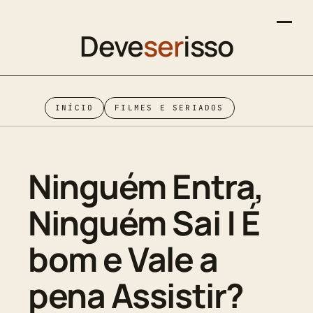
Deve
ser
isso
INÍCIO
FILMES E SERIADOS
Ninguém Entra,
Ninguém Sai | É
bom e Vale a
pena Assistir?