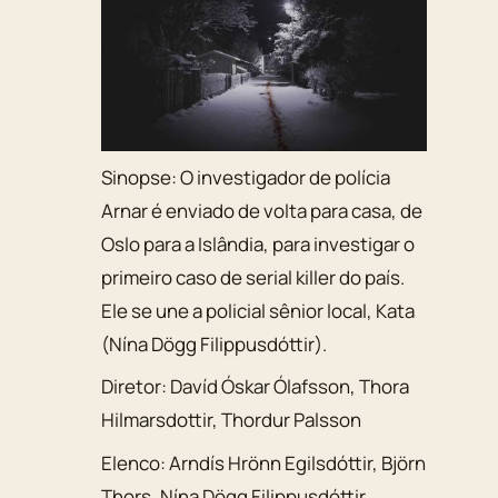
Sinopse:
O investigador de polícia
Arnar é enviado de volta para casa, de
Oslo para a Islândia, para investigar o
primeiro caso de serial killer do país.
Ele se une a policial sênior local, Kata
(Nína Dögg Filippusdóttir).
Diretor:
Davíd Óskar Ólafsson, Thora
Hilmarsdottir, Thordur Palsson
Elenco:
Arndís Hrönn Egilsdóttir
,
Björn
Thors
,
Nína Dögg Filippusdóttir
,