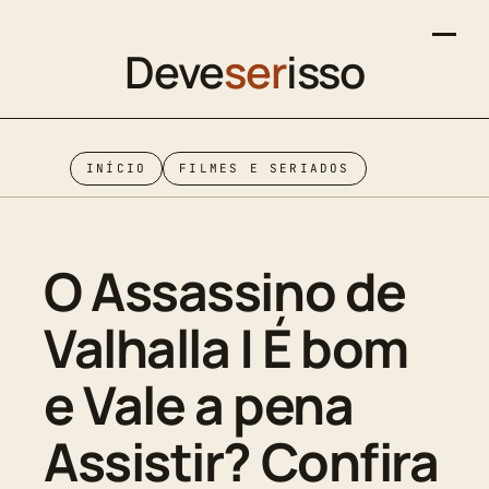
Deve
ser
isso
INÍCIO
FILMES E SERIADOS
O Assassino de
Valhalla | É bom
e Vale a pena
Assistir? Confira