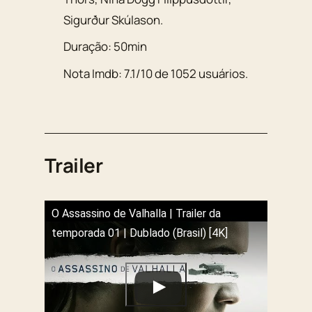
Sigurður Skúlason
.
Duração:
50min
Nota Imdb:
7.1
/
10
de
1052
usuários.
Trailer
O Assassino de Valhalla | Trailer da
temporada 01 | Dublado (Brasil) [4K]