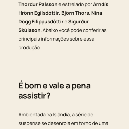
Thordur Palsson
e estrelado por
Arndís
Hrönn Egilsdóttir
,
Björn Thors
,
Nína
Dögg Filippusdóttir
e
Sigurður
Skúlason
. Abaixo você pode conferir as
principais informações sobre essa
produção.
É bom e vale a pena
assistir?
Ambientada na Islândia, a série de
suspense se desenrola em torno de uma