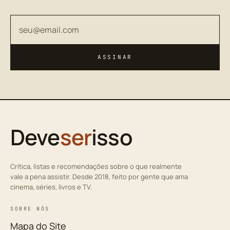
Seu endereço de email
ASSINAR
Deve
ser
isso
Crítica, listas e recomendações sobre o que realmente
vale a pena assistir. Desde 2018, feito por gente que ama
cinema, séries, livros e TV.
SOBRE NÓS
Mapa do Site