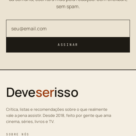
sem spam.
Seu endereço de email
ASSINAR
Deve
ser
isso
Crítica, listas e recomendações sobre o que realmente
vale a pena assistir. Desde 2018, feito por gente que ama
cinema, séries, livros e TV.
SOBRE NÓS