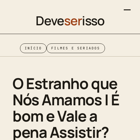
Deve
ser
isso
INÍCIO
FILMES E SERIADOS
O Estranho que
Nós Amamos | É
bom e Vale a
pena Assistir?