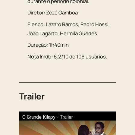
durante o período colonial.
Diretor:
Zézé Gamboa
Elenco:
Lázaro Ramos
,
Pedro Hossi
,
João Lagarto
,
Hermila Guedes
.
Duração:
1h40min
Nota Imdb:
6.2
/
10
de
106
usuários.
Trailer
O Grande Kilapy - Trailer