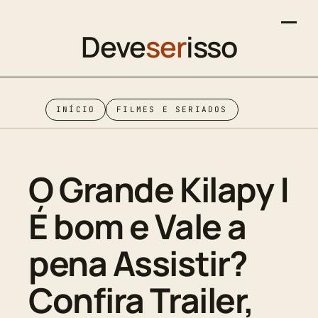
Deve
ser
isso
INÍCIO
FILMES E SERIADOS
O Grande Kilapy |
É bom e Vale a
pena Assistir?
Confira Trailer,