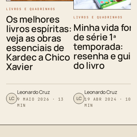
LIVROS E QUADRINHOS
Os melhores
LIVROS E QUADRINHOS
Minha vida for
livros espíritas:
de série 1ª
veja as obras
temporada:
essenciais de
resenha e guia
Kardec a Chico
do livro
Xavier
Leonardo Cruz
Leonardo Cruz
LC
LC
9 MAIO 2026 · 13
19 ABR 2024 · 10
MIN
MIN