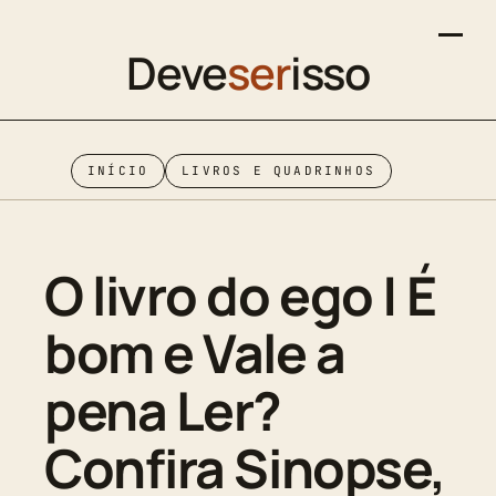
Deve
ser
isso
INÍCIO
LIVROS E QUADRINHOS
O livro do ego | É
bom e Vale a
pena Ler?
Confira Sinopse,