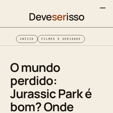
Deve
ser
isso
INÍCIO
FILMES E SERIADOS
O mundo
perdido:
Jurassic Park é
bom? Onde