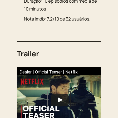
Duração:
10 episódios com média de
10 minutos
Nota Imdb:
7.2
/
10
de
32
usuários.
Trailer
Dealer | Official Teaser | Netflix