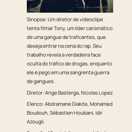
Sinopse:
Um diretor de videoclipe
tenta filmar Tony, um líder carismático
de uma gangue de traficantes, que
deseja entrar na cena do rap. Seu
trabalho revela a verdadeira face
oculta do tráfico de drogas, enquanto
ele é pego em uma sangrenta guerra
de gangues.
Diretor:
Ange Basterga, Nicolas Lopez
Elenco:
Abdramane Diakite
,
Mohamed
Boudouh
,
Sébastien Houbani
,
Idir
Azougli
.