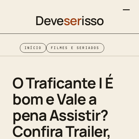
Deve
ser
isso
INÍCIO
FILMES E SERIADOS
O Traficante | É
bom e Vale a
pena Assistir?
Confira Trailer,