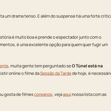
nta um drama tenso. E além do suspense há uma forte crític
istória é muito boa e prende o espectador junto com o
omentos, é uma excelente opção para quem quer fugir um
ente
, muita gente tem perguntado se
O Túnel está na
stir online o filme da
Sessão da Tarde
de hoje, é necessári
 ou gosta de filmes
coreanos
, veja
aqui
nossa lista com as