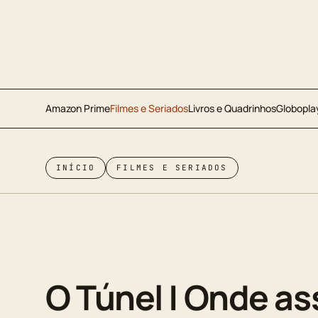
Amazon Prime
Filmes e Seriados
Livros e Quadrinhos
Globopla
INÍCIO
FILMES E SERIADOS
O Túnel | Onde ass