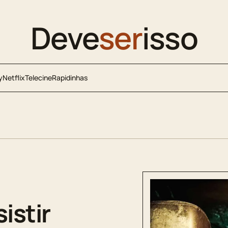
Deve
ser
isso
y
Netflix
Telecine
Rapidinhas
istir