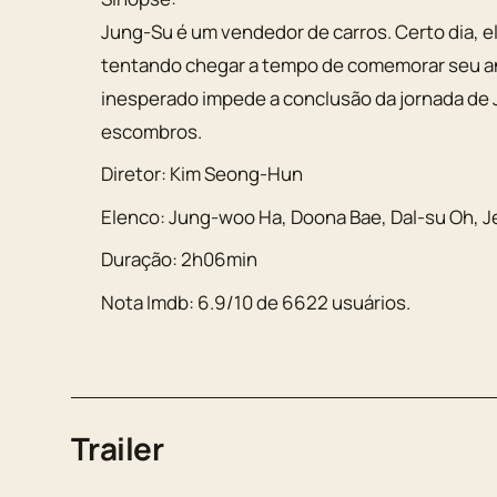
Jung-Su é um vendedor de carros. Certo dia, ele
tentando chegar a tempo de comemorar seu aniv
inesperado impede a conclusão da jornada de
escombros.
Diretor:
Kim Seong-Hun
Elenco:
Jung-woo Ha
,
Doona Bae
,
Dal-su Oh
,
J
Duração:
2h06min
Nota Imdb:
6.9
/
10
de
6622
usuários.
Trailer