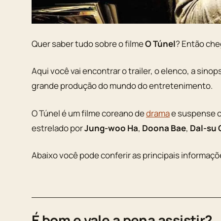
Quer saber tudo sobre o filme
O Túnel
? Então che
Aqui você vai encontrar o trailer, o elenco, a sino
grande produção do mundo do entretenimento.
O Túnel é um filme coreano de
drama
e suspense c
estrelado por
Jung-woo Ha
,
Doona Bae
,
Dal-su 
Abaixo você pode conferir as principais informaç
É bom e vale a pena assistir?