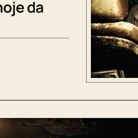
hoje da
?