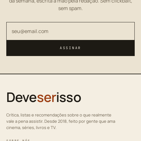
da semana, escrita à mão pela redação. Sem clickbait,
sem spam.
Seu endereço de email
ASSINAR
Deve
ser
isso
Crítica, listas e recomendações sobre o que realmente
vale a pena assistir. Desde 2018, feito por gente que ama
cinema, séries, livros e TV.
SOBRE NÓS