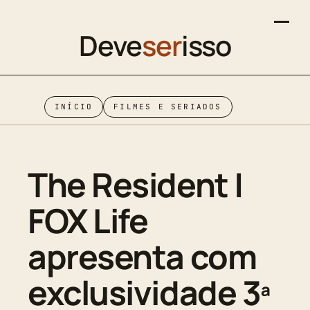
Deve
ser
isso
INÍCIO
FILMES E SERIADOS
The Resident |
FOX Life
apresenta com
exclusividade 3ª