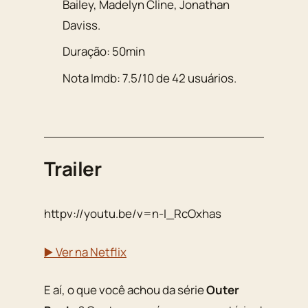
Bailey
,
Madelyn Cline
,
Jonathan
Daviss
.
Duração:
50min
Nota Imdb:
7.5
/
10
de
42
usuários.
Trailer
httpv://youtu.be/v=n-I_RcOxhas
▶️ Ver na Netflix
E aí, o que você achou da série
Outer