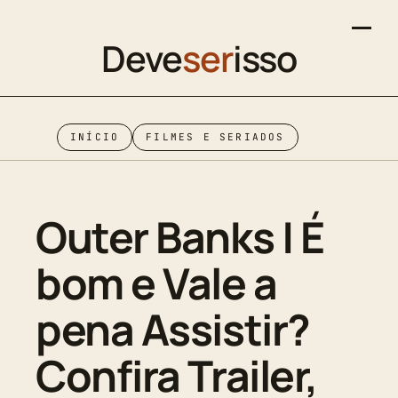
Deve
ser
isso
INÍCIO
FILMES E SERIADOS
Outer Banks | É
bom e Vale a
pena Assistir?
Confira Trailer,