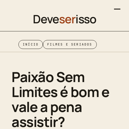
Deve
ser
isso
INÍCIO
FILMES E SERIADOS
Paixão Sem
Limites é bom e
vale a pena
assistir?