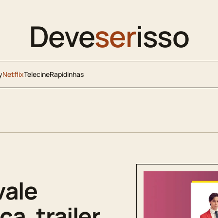
Deve
ser
isso
y
Netflix
Telecine
Rapidinhas
vale
ca, trailer,