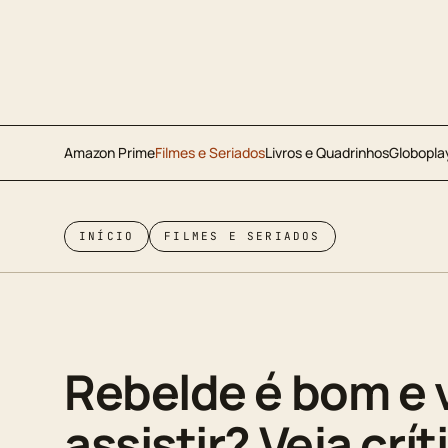
Amazon Prime
Filmes e Seriados
Livros e Quadrinhos
Globopla
INÍCIO
FILMES E SERIADOS
Rebelde é bom e 
assistir? Veja críti