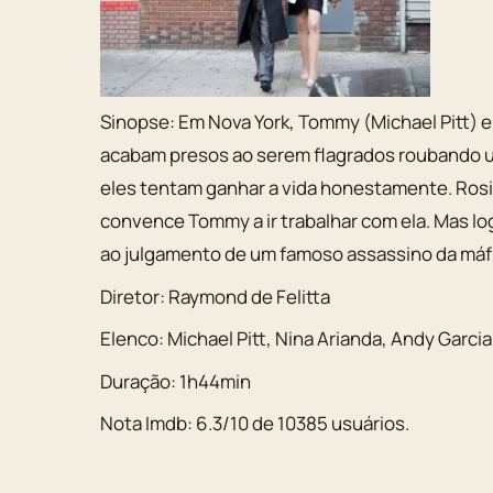
Sinopse:
Em Nova York, Tommy (Michael Pitt) e
acabam presos ao serem flagrados roubando um
eles tentam ganhar a vida honestamente. Ro
convence Tommy a ir trabalhar com ela. Mas log
ao julgamento de um famoso assassino da máfi
Diretor:
Raymond de Felitta
Elenco:
Michael Pitt
,
Nina Arianda
,
Andy Garcia
Duração:
1h44min
Nota Imdb:
6.3
/
10
de
10385
usuários.