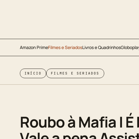
Amazon Prime
Filmes e Seriados
Livros e Quadrinhos
Globopla
INÍCIO
FILMES E SERIADOS
Roubo à Mafia | É
Vale a pena Assist