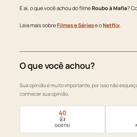
E aí, o que você achou do filme
Roubo à Mafia
? C
Leia mais sobre
Filmes e Séries
e o
Netflix
.
O que você achou?
Sua opinião é muito importante, por isso não esqueça
conhecer sua opinião.
40
👍
GOSTEI