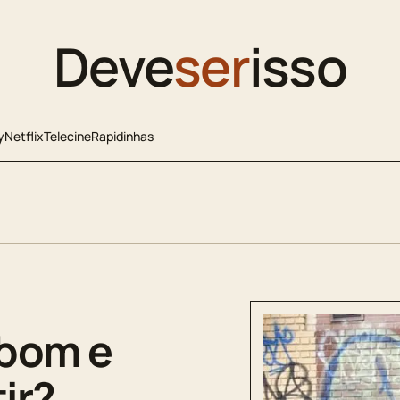
Deve
ser
isso
y
Netflix
Telecine
Rapidinhas
 bom e
ir?