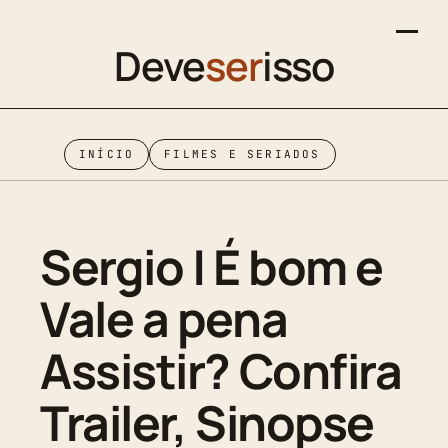
Deve
ser
isso
INÍCIO
FILMES E SERIADOS
Sergio | É bom e
Vale a pena
Assistir? Confira
Trailer, Sinopse