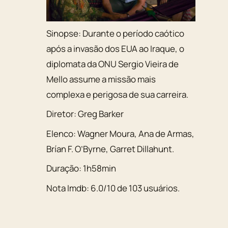
Sinopse:
Durante o período caótico
após a invasão dos EUA ao Iraque, o
diplomata da ONU Sergio Vieira de
Mello assume a missão mais
complexa e perigosa de sua carreira.
Diretor:
Greg Barker
Elenco:
Wagner Moura
,
Ana de Armas
,
Brían F. O’Byrne
,
Garret Dillahunt
.
Duração:
1h58min
Nota Imdb:
6.0
/
10
de
103
usuários.