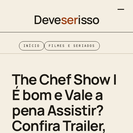
Deve
ser
isso
INÍCIO
FILMES E SERIADOS
The Chef Show |
É bom e Vale a
pena Assistir?
Confira Trailer,