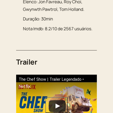
Elenco:
Jon Favreau
,
Roy Choi
,
Gwynwth Pawtrol
,
Tom Holland
.
Duração:
30min
Nota Imdb:
8.2
/
10
de
2567
usuários.
Trailer
The Chef Show | Trailer Legendado •
Netflix