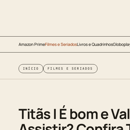
Amazon Prime
Filmes e Seriados
Livros e Quadrinhos
Globopla
INÍCIO
FILMES E SERIADOS
Titãs | É bom e Va
Assistir? Confira T