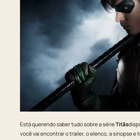
Está querendo saber tudo sobre a série
Titãs
disp
você vai encontrar o trailer, o elenco, a sinopse e