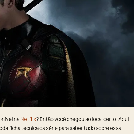
onível na
Netflix
? Então você chegou ao local certo! Aqui
 toda ficha técnica da série para saber tudo sobre essa