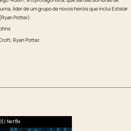
rna, líder de um grupo de novos heróis que inclui Estelar
(Ryan Potter).
Johns
Croft
,
Ryan Potter
.
D] | Netflix