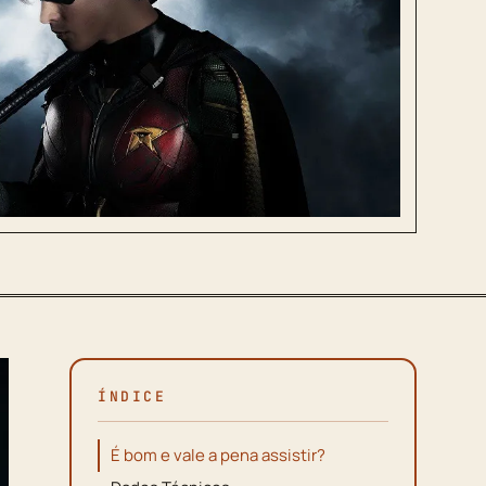
ÍNDICE
É bom e vale a pena assistir?