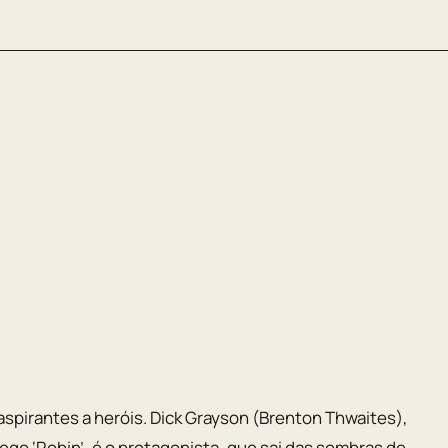
spirantes a heróis. Dick Grayson (Brenton Thwaites),
go ‘Robin’, é o protagonista, que sai das sombras de