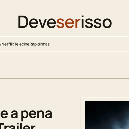
Deve
ser
isso
y
Netflix
Telecine
Rapidinhas
le a pena
railer,