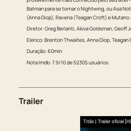
Batman para se tornar o Nightwing, ou Asa Notu
(Anna Diop), Ravena (Teagan Croft) e Mutano 
Diretor:
Greg Berlanti, Akiva Goldsman, Geoff 
Elenco:
Brenton Thwaites
,
Anna Diop
,
Teagan 
Duração:
60min
Nota Imdb:
7.9
/
10
de
52305
usuários.
Trailer
Titãs | Trailer oficial [H