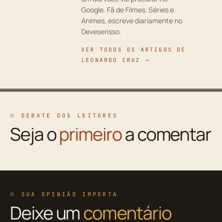
Google. Fã de Filmes, Séries e
Animes, escreve diariamente no
Deveserisso.
VER TODOS OS ARTIGOS DE
LEONARDO CRUZ →
※ DEBATE DOS LEITORES
Seja o
primeiro
a comentar
※ SUA OPINIÃO IMPORTA
Deixe um
comentário