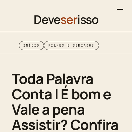
Deve
ser
isso
INÍCIO
FILMES E SERIADOS
Toda Palavra
Conta | É bom e
Vale a pena
Assistir? Confira