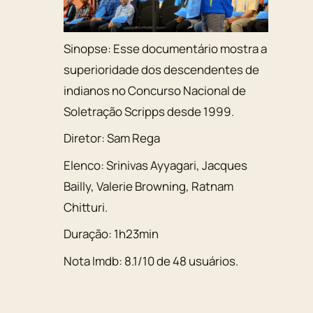
Sinopse:
Esse documentário mostra a
superioridade dos descendentes de
indianos no Concurso Nacional de
Soletração Scripps desde 1999.
Diretor:
Sam Rega
Elenco:
Srinivas Ayyagari
,
Jacques
Bailly
,
Valerie Browning
,
Ratnam
Chitturi
.
Duração:
1h23min
Nota Imdb:
8.1
/
10
de
48
usuários.