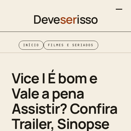
Deve
ser
isso
INÍCIO
FILMES E SERIADOS
Vice | É bom e
Vale a pena
Assistir? Confira
Trailer, Sinopse