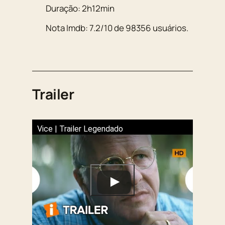
Duração:
2h12min
Nota Imdb:
7.2
/
10
de
98356
usuários.
Trailer
Vice | Trailer Legendado