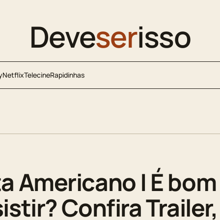
Deve
ser
isso
y
Netflix
Telecine
Rapidinhas
a Americano | É bom 
stir? Confira Trailer