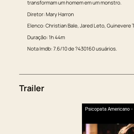
transformam um homem em um monstro.
Diretor:
Mary Harron
Elenco:
Christian Bale
,
Jared Leto
,
Guinevere 
Duração:
1h 44m
Nota Imdb:
7.6
/
10
de
?430160
usuários.
Trailer
Psicopata Americano - 