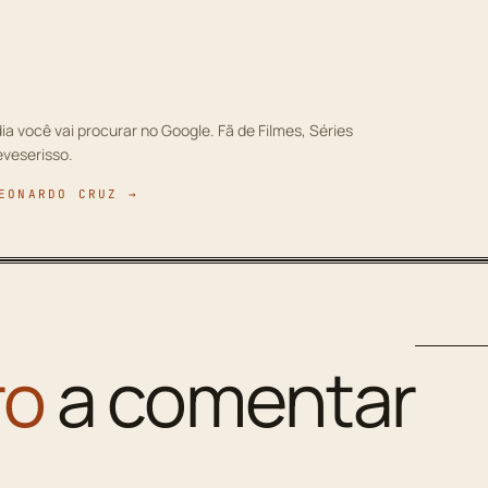
ia você vai procurar no Google. Fã de Filmes, Séries
eveserisso.
EONARDO CRUZ →
ro
a comentar