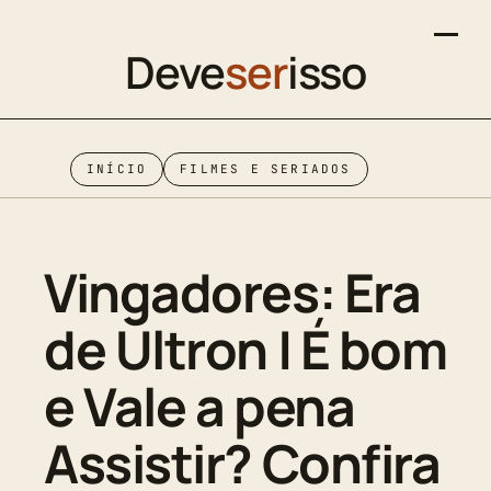
Deve
ser
isso
INÍCIO
FILMES E SERIADOS
Vingadores: Era
de Ultron | É bom
e Vale a pena
Assistir? Confira