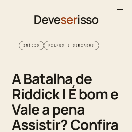
Deve
ser
isso
INÍCIO
FILMES E SERIADOS
A Batalha de
Riddick | É bom e
Vale a pena
Assistir? Confira