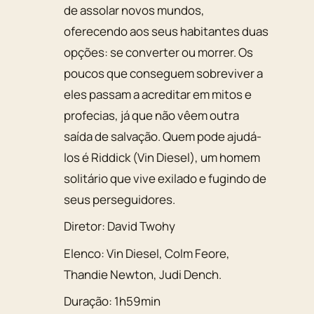
de assolar novos mundos,
oferecendo aos seus habitantes duas
opções: se converter ou morrer. Os
poucos que conseguem sobreviver a
eles passam a acreditar em mitos e
profecias, já que não vêem outra
saída de salvação. Quem pode ajudá-
los é Riddick (Vin Diesel), um homem
solitário que vive exilado e fugindo de
seus perseguidores.
Diretor:
David Twohy
Elenco:
Vin Diesel
,
Colm Feore
,
Thandie Newton
,
Judi Dench
.
Duração:
1h59min