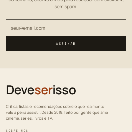
sem spam.
Seu endereço de email
ASSINAR
Deve
ser
isso
Crítica, listas e recomendações sobre o que realmente
vale a pena assistir. Desde 2018, feito por gente que ama
cinema, séries, livros e TV.
SOBRE NÓS