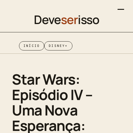
Deve
ser
isso
INÍCIO
DISNEY+
Star Wars:
Episódio IV –
Uma Nova
Esperança: