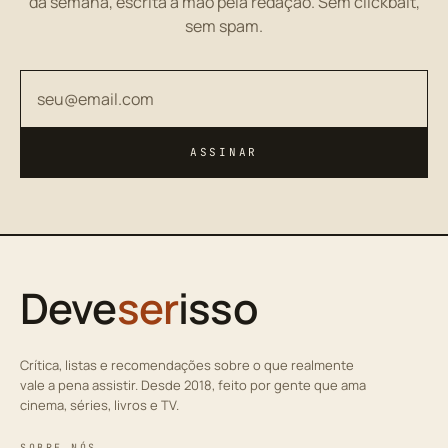
da semana, escrita à mão pela redação. Sem clickbait,
sem spam.
Seu endereço de email
ASSINAR
Deve
ser
isso
Crítica, listas e recomendações sobre o que realmente
vale a pena assistir. Desde 2018, feito por gente que ama
cinema, séries, livros e TV.
SOBRE NÓS