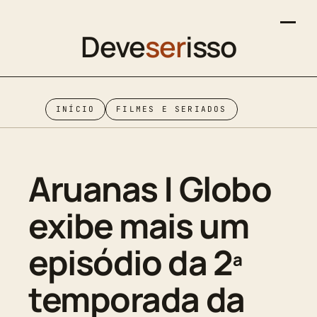
Deve
ser
isso
INÍCIO
FILMES E SERIADOS
Aruanas | Globo
exibe mais um
episódio da 2ª
temporada da