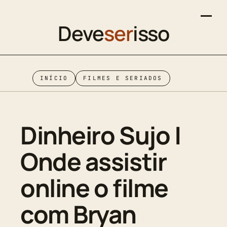
Deve
ser
isso
INÍCIO
FILMES E SERIADOS
Dinheiro Sujo |
Onde assistir
online o filme
com Bryan