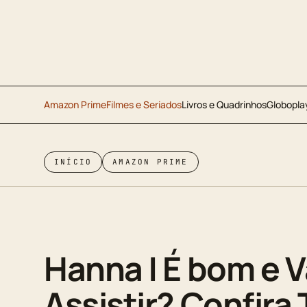
Amazon Prime
Filmes e Seriados
Livros e Quadrinhos
Globopla
INÍCIO
AMAZON PRIME
Hanna | É bom e V
Assistir? Confira T