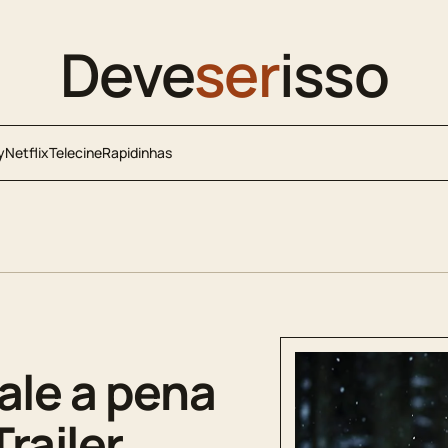
Deve
ser
isso
y
Netflix
Telecine
Rapidinhas
ale a pena
railer,