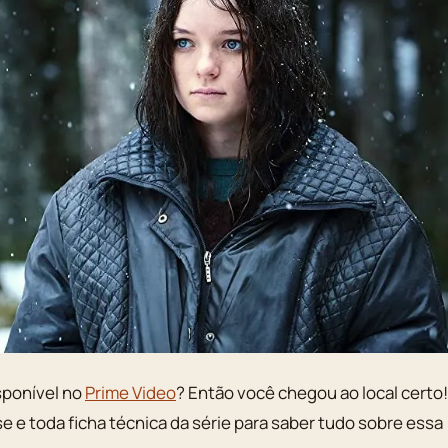
sponível no
Prime Video
? Então você chegou ao local certo!
pse e toda ficha técnica da série para saber tudo sobre essa