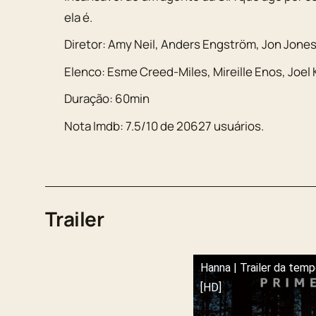
ela é.
Diretor:
Amy Neil, Anders Engström, Jon Jones
Elenco:
Esme Creed-Miles
,
Mireille Enos
,
Joel
Duração:
60min
Nota Imdb:
7.5
/
10
de
20627
usuários.
Trailer
Hanna | Trailer da temp
[HD]