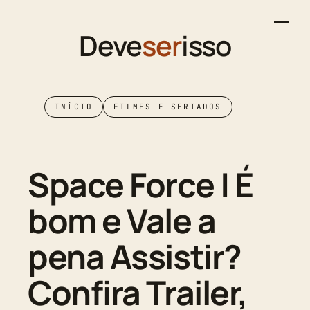
Deve
ser
isso
INÍCIO
FILMES E SERIADOS
Space Force | É
bom e Vale a
pena Assistir?
Confira Trailer,