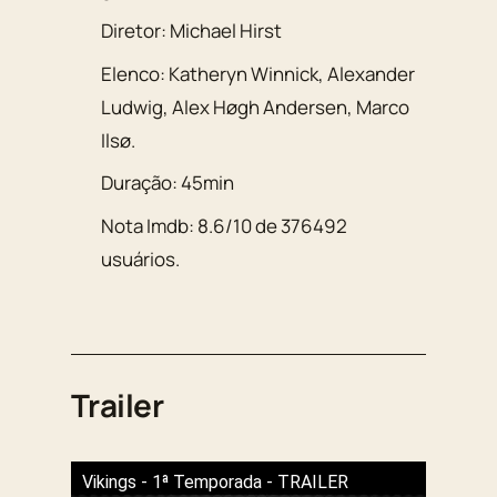
Diretor:
Michael Hirst
Elenco:
Katheryn Winnick
,
Alexander
Ludwig
,
Alex Høgh Andersen
,
Marco
Ilsø
.
Duração:
45min
Nota Imdb:
8.6
/
10
de
376492
usuários.
Trailer
Vikings - 1ª Temporada - TRAILER