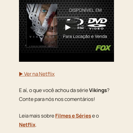
▶️ Ver na Netflix
E aí, o que você achou da série
Vikings
?
Conte para nós nos comentários!
Leia mais sobre
Filmes e Séries
e o
Netflix
.