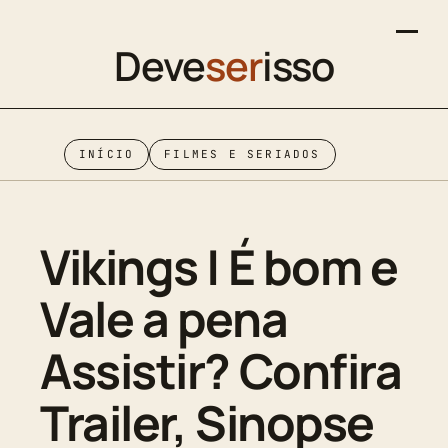
Deve
ser
isso
INÍCIO
FILMES E SERIADOS
Vikings | É bom e
Vale a pena
Assistir? Confira
Trailer, Sinopse