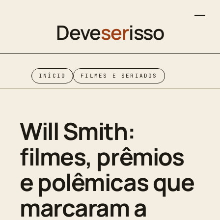
Deve
ser
isso
INÍCIO
FILMES E SERIADOS
Will Smith:
filmes, prêmios
e polêmicas que
marcaram a