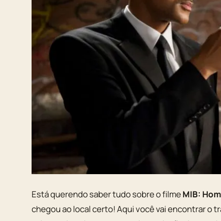
Está querendo saber tudo sobre o filme
MIB: Hom
chegou ao local certo! Aqui você vai encontrar o tra