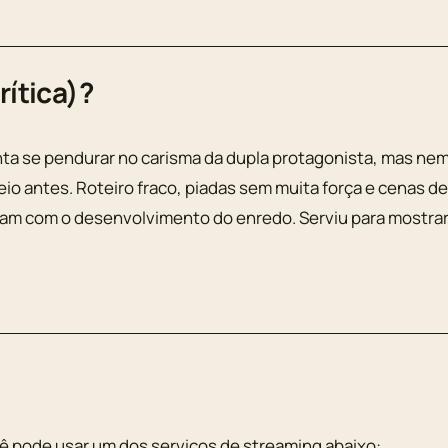
rítica)?
enta se pendurar no carisma da dupla protagonista, mas ne
io antes. Roteiro fraco, piadas sem muita força e cenas de
am com o desenvolvimento do enredo. Serviu para mostra
ê pode usar um dos serviços de streaming abaixo: