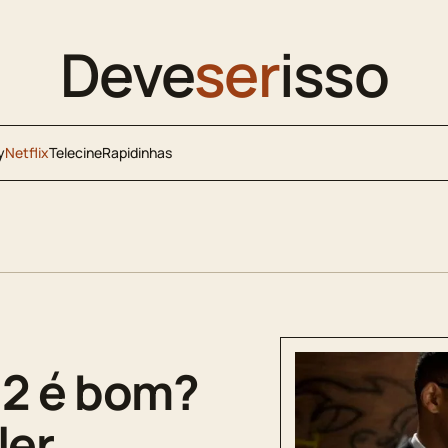
Deve
ser
isso
y
Netflix
Telecine
Rapidinhas
 2 é bom?
ler,