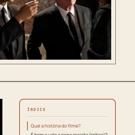
ÍNDICE
Qual a história do filme?
É bom e vale a pena assistir (crítica)?