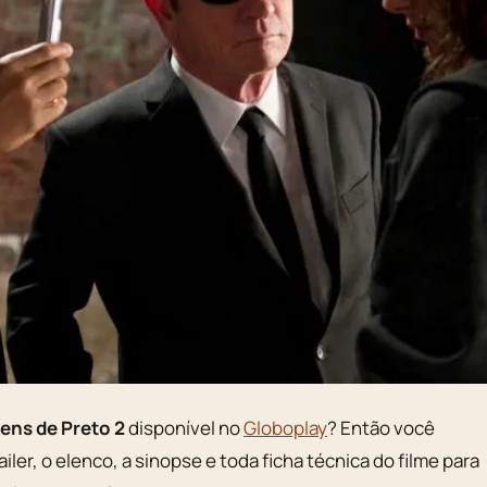
ens de Preto 2
disponível no
Globoplay
? Então você
iler, o elenco, a sinopse e toda ficha técnica do filme para