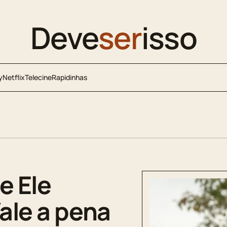
Deve
ser
isso
y
Netflix
Telecine
Rapidinhas
e Ele
Vale a pena