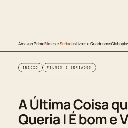
Amazon Prime
Filmes e Seriados
Livros e Quadrinhos
Globopla
INÍCIO
FILMES E SERIADOS
A Última Coisa qu
Queria | É bom e 