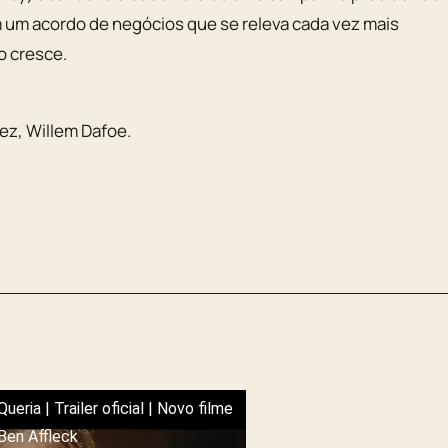
 em um acordo de negócios que se releva cada vez mais
o cresce.
rez
,
Willem Dafoe
.
ueria | Trailer oficial | Novo filme
en Affleck