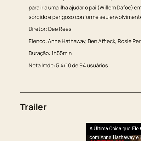
para ir a uma ilha ajudar o pai (Willem Dafoe)
sórdido e perigoso conforme seu envolviment
Diretor:
Dee Rees
Elenco:
Anne Hathaway
,
Ben Affleck
,
Rosie Pe
Duração:
1h55min
Nota Imdb:
5.4
/
10
de
94
usuários.
Trailer
A Última Coisa que Ele Q
com Anne Hathaway e B