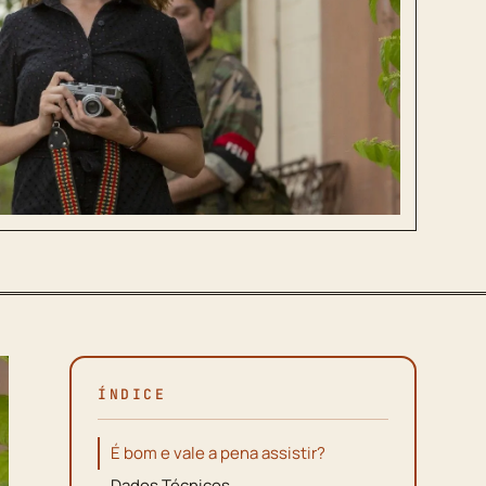
ÍNDICE
É bom e vale a pena assistir?
Dados Técnicos