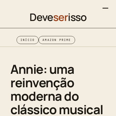
Deve
ser
isso
INÍCIO
AMAZON PRIME
Annie: uma
reinvenção
moderna do
clássico musical