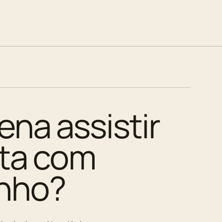
ena assistir
ita com
nho?