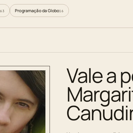
Programação da Globo
63
16
Vale a p
Margar
Canudi