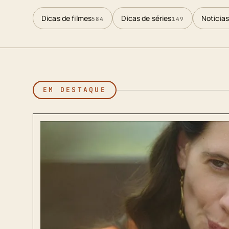
Dicas de filmes
Dicas de séries
Notícias
584
149
EM DESTAQUE