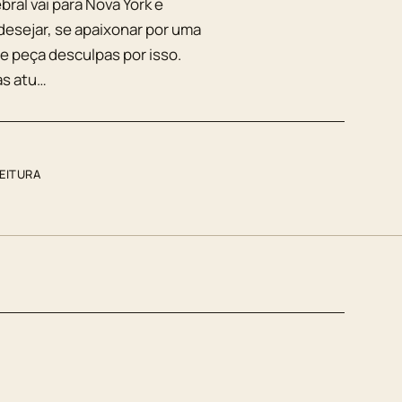
ral vai para Nova York e
esejar, se apaixonar por uma
me peça desculpas por isso.
as atu…
LEITURA