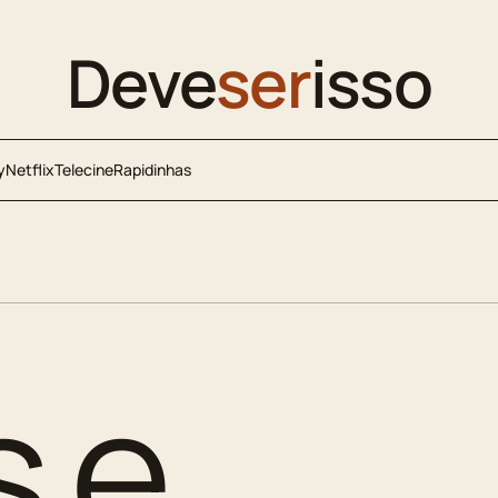
Deve
ser
isso
y
Netflix
Telecine
Rapidinhas
s e