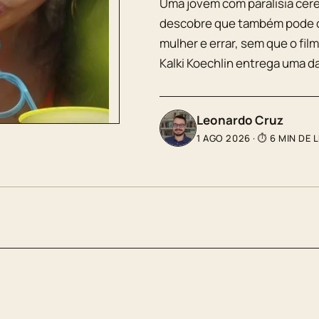
Uma jovem com paralisia cereb
descobre que também pode d
mulher e errar, sem que o fil
Kalki Koechlin entrega uma d
Leonardo Cruz
1 AGO 2026
·
⏱ 6 MIN DE 