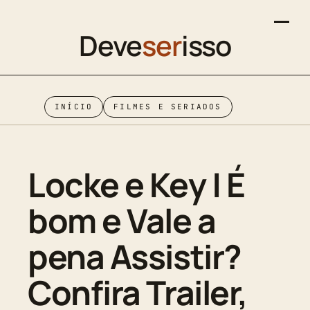
Deve
ser
isso
INÍCIO
FILMES E SERIADOS
Locke e Key | É
bom e Vale a
pena Assistir?
Confira Trailer,