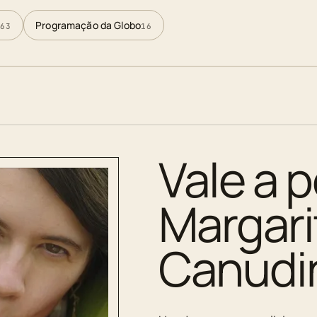
Programação da Globo
63
16
Vale a p
Margar
Canudi