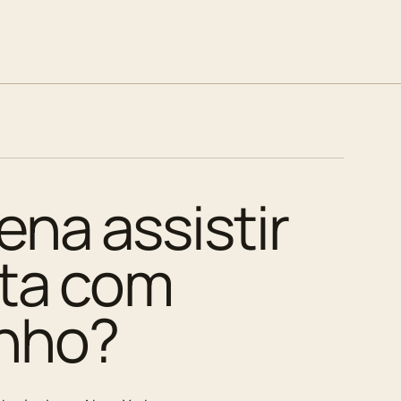
ena assistir
ita com
nho?