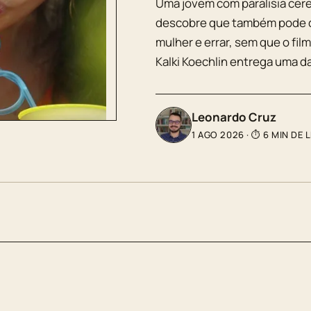
Uma jovem com paralisia cereb
descobre que também pode d
mulher e errar, sem que o fil
Kalki Koechlin entrega uma d
Leonardo Cruz
1 AGO 2026
·
⏱ 6 MIN DE 