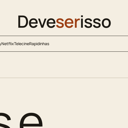
Deve
ser
isso
y
Netflix
Telecine
Rapidinhas
s e