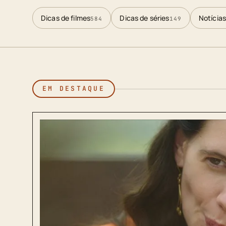
Dicas de filmes
Dicas de séries
Notícias
584
149
EM DESTAQUE