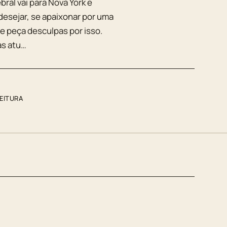
ral vai para Nova York e
esejar, se apaixonar por uma
me peça desculpas por isso.
as atu…
LEITURA