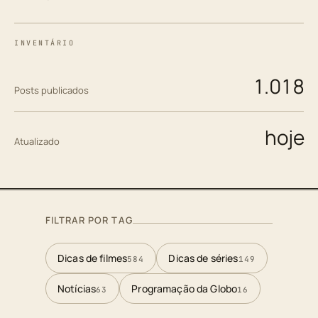
INVENTÁRIO
1.018
Posts publicados
hoje
Atualizado
FILTRAR POR TAG
Dicas de filmes
Dicas de séries
584
149
Notícias
Programação da Globo
63
16