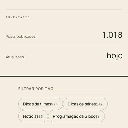
INVENTÁRIO
1.018
Posts publicados
hoje
Atualizado
FILTRAR POR TAG
Dicas de filmes
Dicas de séries
584
149
Notícias
Programação da Globo
63
16