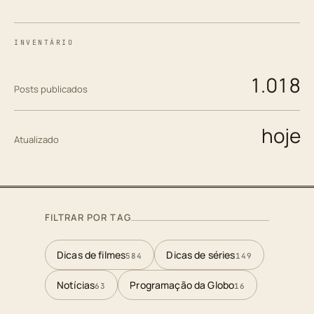
INVENTÁRIO
1.018
Posts publicados
hoje
Atualizado
FILTRAR POR TAG
Dicas de filmes
Dicas de séries
584
149
Notícias
Programação da Globo
63
16