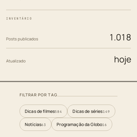
INVENTÁRIO
1.018
Posts publicados
hoje
Atualizado
FILTRAR POR TAG
Dicas de filmes
Dicas de séries
584
149
Notícias
Programação da Globo
63
16