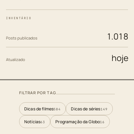
INVENTÁRIO
1.018
Posts publicados
hoje
Atualizado
FILTRAR POR TAG
Dicas de filmes
Dicas de séries
584
149
Notícias
Programação da Globo
63
16