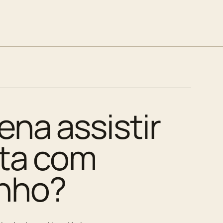
ena assistir
ita com
nho?