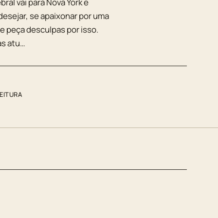
ral vai para Nova York e
esejar, se apaixonar por uma
me peça desculpas por isso.
as atu…
LEITURA