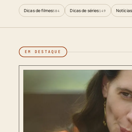
Dicas de filmes
Dicas de séries
Notícias
584
149
EM DESTAQUE