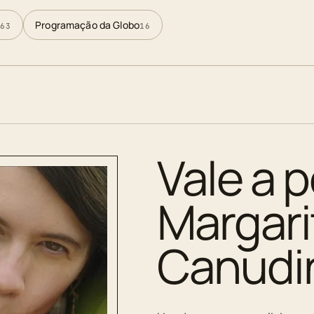
Programação da Globo
63
16
Vale a p
Margar
Canudi