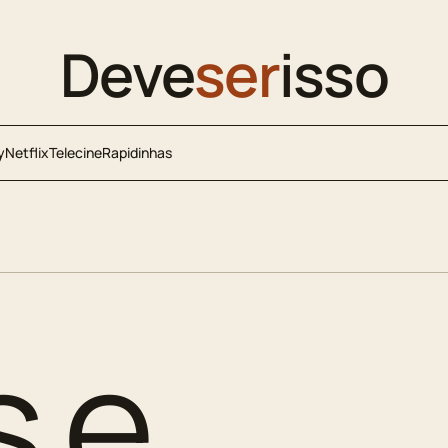
Deve
ser
isso
y
Netflix
Telecine
Rapidinhas
s e