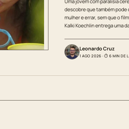
Uma jovem com paralisia cereb
descobre que também pode d
mulher e errar, sem que o fil
Kalki Koechlin entrega uma d
Leonardo Cruz
1 AGO 2026
·
⏱ 6 MIN DE 