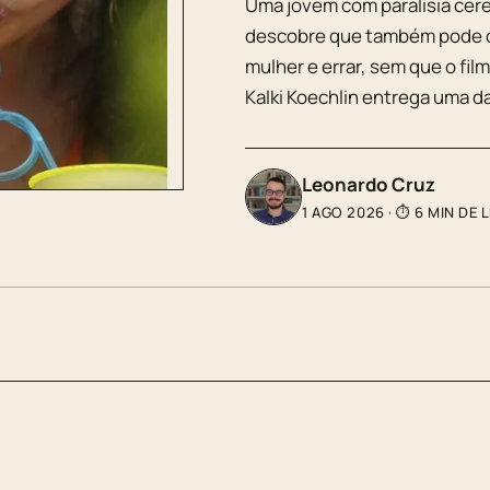
Uma jovem com paralisia cereb
descobre que também pode d
mulher e errar, sem que o fil
Kalki Koechlin entrega uma d
Leonardo Cruz
1 AGO 2026
·
⏱ 6 MIN DE 