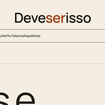
Deve
ser
isso
y
Netflix
Telecine
Rapidinhas
s e