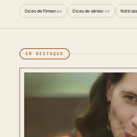
Dicas de filmes
Dicas de séries
Notícias
584
149
EM DESTAQUE