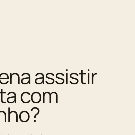
ena assistir
ita com
nho?