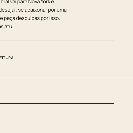
ral vai para Nova York e
esejar, se apaixonar por uma
me peça desculpas por isso.
as atu…
LEITURA