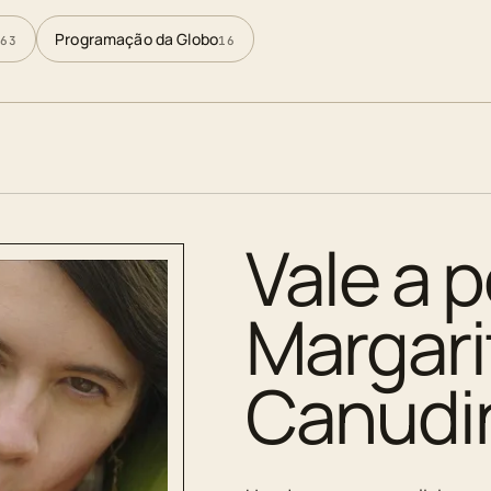
Programação da Globo
63
16
Vale a p
Margar
Canudi