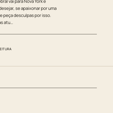
ral vai para Nova York e
esejar, se apaixonar por uma
me peça desculpas por isso.
as atu…
LEITURA