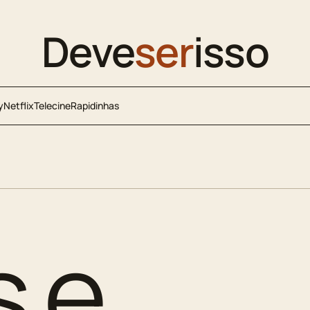
Deve
ser
isso
y
Netflix
Telecine
Rapidinhas
s e