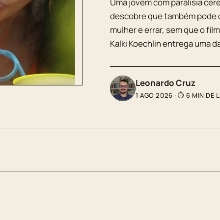
Uma jovem com paralisia cereb
descobre que também pode d
mulher e errar, sem que o fil
Kalki Koechlin entrega uma d
Leonardo Cruz
1 AGO 2026
·
⏱ 6 MIN DE 