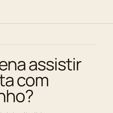
ena assistir
ita com
nho?