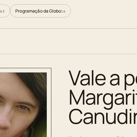
Programação da Globo
63
16
Vale a p
Margar
Canudi