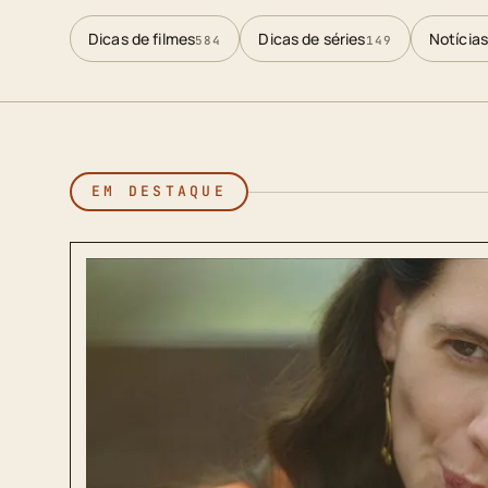
Dicas de filmes
Dicas de séries
Notícias
584
149
EM DESTAQUE