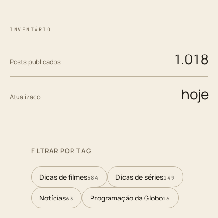
INVENTÁRIO
1.018
Posts publicados
hoje
Atualizado
FILTRAR POR TAG
Dicas de filmes
Dicas de séries
584
149
Notícias
Programação da Globo
63
16