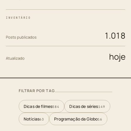
INVENTÁRIO
1.018
Posts publicados
hoje
Atualizado
FILTRAR POR TAG
Dicas de filmes
Dicas de séries
584
149
Notícias
Programação da Globo
63
16