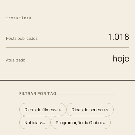
INVENTÁRIO
1.018
Posts publicados
hoje
Atualizado
FILTRAR POR TAG
Dicas de filmes
Dicas de séries
584
149
Notícias
Programação da Globo
63
16