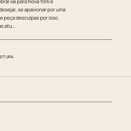
ral vai para Nova York e
esejar, se apaixonar por uma
me peça desculpas por isso.
as atu…
LEITURA