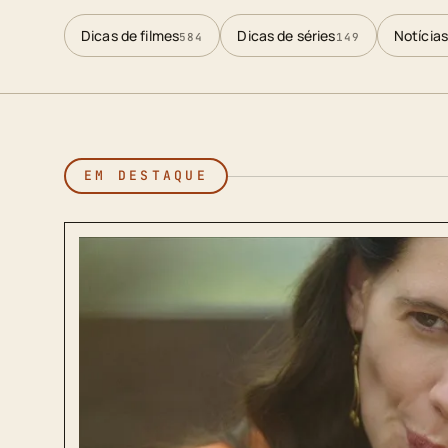
Dicas de filmes
Dicas de séries
Notícias
584
149
EM DESTAQUE