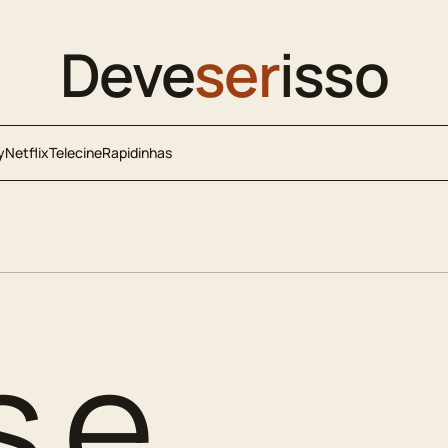
Deve
ser
isso
y
Netflix
Telecine
Rapidinhas
s e