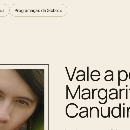
Programação da Globo
63
16
Vale a p
Margar
Canudi