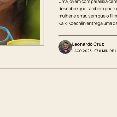
Uma jovem com paralisia cereb
descobre que também pode d
mulher e errar, sem que o fil
Kalki Koechlin entrega uma d
Leonardo Cruz
1 AGO 2026
·
⏱ 6 MIN DE 