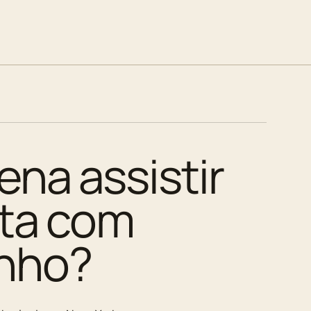
ena assistir
ita com
nho?