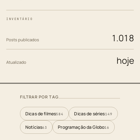
INVENTÁRIO
1.018
Posts publicados
hoje
Atualizado
FILTRAR POR TAG
Dicas de filmes
Dicas de séries
584
149
Notícias
Programação da Globo
63
16