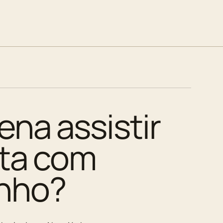
ena assistir
ita com
nho?