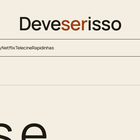
Deve
ser
isso
y
Netflix
Telecine
Rapidinhas
s e