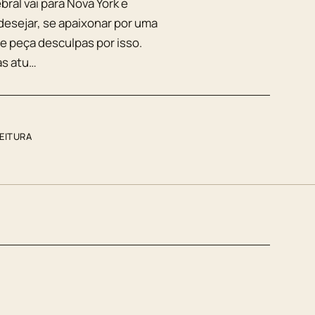
ral vai para Nova York e
esejar, se apaixonar por uma
me peça desculpas por isso.
as atu…
LEITURA