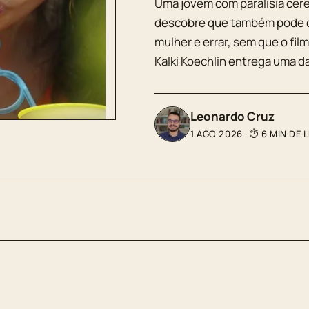
Uma jovem com paralisia cereb
descobre que também pode d
mulher e errar, sem que o fil
Kalki Koechlin entrega uma d
Leonardo Cruz
1 AGO 2026
·
⏱ 6 MIN DE 