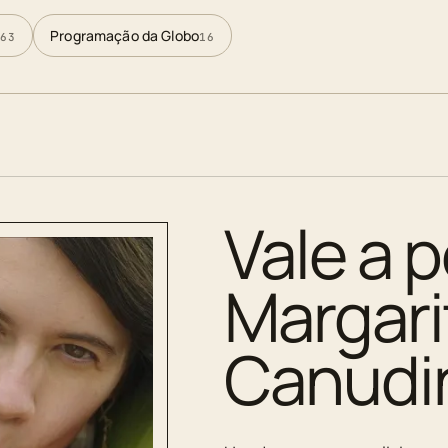
Programação da Globo
63
16
Vale a p
Margar
Canudi