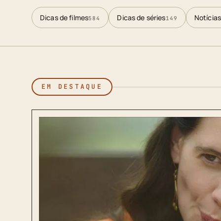
Dicas de filmes
Dicas de séries
Notícias
584
149
EM DESTAQUE